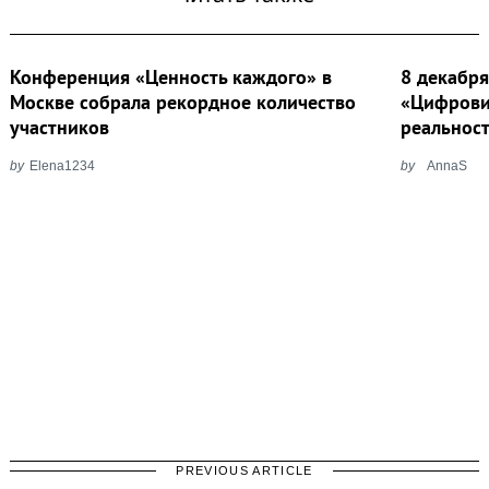
Конференция «Ценность каждого» в
8 декабр
Москве собрала рекордное количество
«Цифрови
участников
реальнос
by
Elena1234
by
AnnaS
PREVIOUS ARTICLE