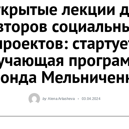
крытые лекции 
второв социальн
проектов: стартуе
учающая програ
онда Мельничен
by
Alena Artasheva
03.04.2024