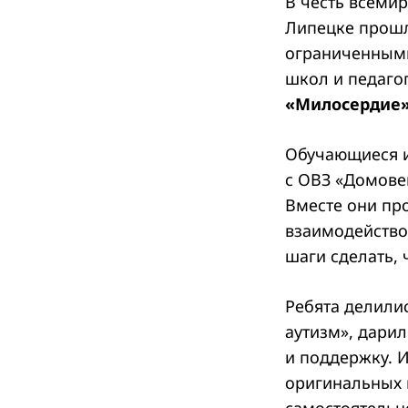
В честь всеми
Липецке прошла
ограниченными
школ и педаго
«Милосердие»
Обучающиеся и
с ОВЗ «Домове
Вместе они пр
взаимодействов
шаги сделать,
Ребята делили
аутизм», дари
и поддержку. 
оригинальных 