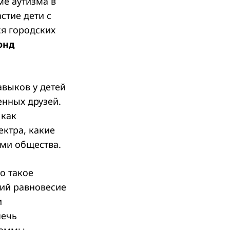
ме аутизма в
стие дети с
я городских
онд
выков у детей
енных друзей.
 как
ектра, какие
ами общества.
о такое
ий равновесие
и
печь