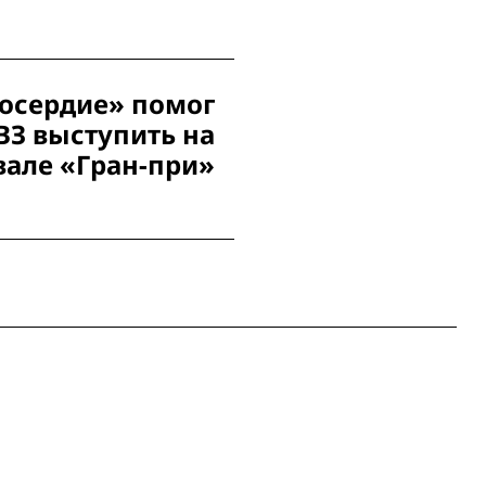
осердие» помог
ВЗ выступить на
вале «Гран-при»