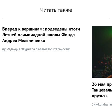
Читать также
Вперед к вершинам: подведены итоги
Летней олимпиадной школы Фонда
Андрея Мельниченко
by
Редакция "Журнала о благотворительности"
26 мая пр
Танцевал
друзья»
by
v.kondrahi