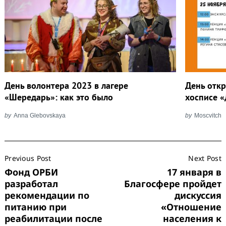
День волонтера 2023 в лагере
День отк
«Шередарь»: как это было
хосписе 
by
Anna Glebovskaya
by
Moscvitch
Post
Previous Post
Next Post
Navigation
Фонд ОРБИ
17 января в
разработал
Благосфере пройдет
рекомендации по
дискуссия
питанию при
«Отношение
реабилитации после
населения к