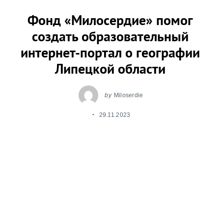
Фонд «Милосердие» помог
создать образовательный
интернет-портал о географии
Липецкой области
by
Miloserdie
29.11.2023
В Липецке прошла презентация уникального
образовательного интернет-портала о
географии региона, который создали
волонтеры при поддержке
благотворительного фонда «Милосердие»
.