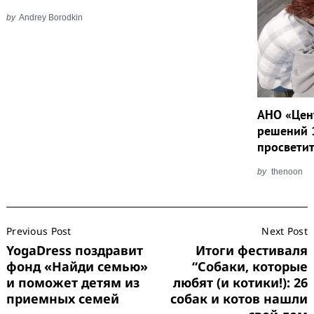
by
Andrey Borodkin
АНО «Цен
решений 
просветит
by
thenoon
Post
Previous Post
Next Post
Navigation
YogaDress поздравит
Итоги фестиваля
фонд «Найди семью»
“Собаки, которые
и поможет детям из
любят (и котики!): 26
приемных семей
собак и котов нашли