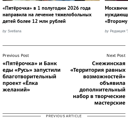
«Пятёрочка» в 1 полугодии 2026 года
Москвичи
направила на лечение тяжелобольных
нуждающи
детей более 12 млн рублей
«Второму
by
Svetlana
by
Редакция 
Post
Previous Post
Next Post
Navigation
Search
for:
«Пятёрочка» и Банк
Снежинская
еды «Русь» запустили
«Территория равных
благотворительный
возможностей»
проект «Ёлка
объявила
желаний»
дополнительный
набор в творческие
мастерские
PREVIOUS ARTICLE