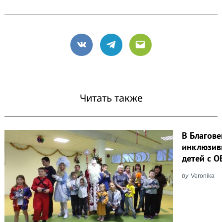
VK
Telegram
Email
Читать также
В Благове
инклюзив
детей с О
by
Veronika