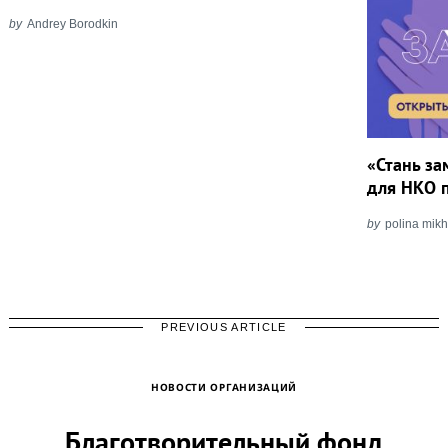
by
Andrey Borodkin
«Стань з
для НКО 
by
polina mik
PREVIOUS ARTICLE
НОВОСТИ ОРГАНИЗАЦИЙ
Благотворительный фонд