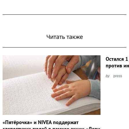
Читать также
Остался 1
против ин
by
press
«Пятёрочка» и NIVEA поддержат
слепоглухих людей в рамках акции «Дари