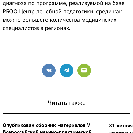
диагноза по программе, реализуемой на базе
РБОО Центр лечебной педагогики, среди как
можно большего количества медицинских
специалистов в регионах.
VK
Telegram
Email
Читать также
Опубликован сборник материалов VI
81-летняя
Всероссийской научно‑практической
лыжных с