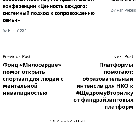
конференции «Ценность каждого:
by
PariiPobejd
системный подход к сопровождению
семьи»
by
Elena1234
Post
Previous Post
Next Post
Navigation
Фонд «Милосердие»
Платформы
помог открыть
помогают:
спортзал для людей с
образовательный
ментальной
интенсив для НКО к
инвалидностью
#ЩедромуВторнику
от фандрайзинговых
платформ
PREVIOUS ARTICLE