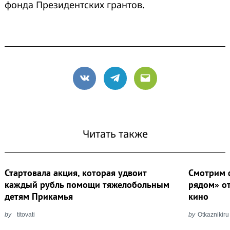
фонда Президентских грантов.
VK
Telegram
Email
Читать также
Стартовала акция, которая удвоит
Смотрим 
каждый рубль помощи тяжелобольным
рядом» о
детям Прикамья
кино
by
titovati
by
Otkaznikiru