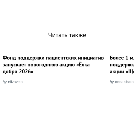
Читать также
Фонд поддержки пациентских инициатив
Более 1 м
запускает новогоднюю акцию «Ёлка
поддержк
добра 2026»
акции «Щ
by
elizaveta
by
anna.shar